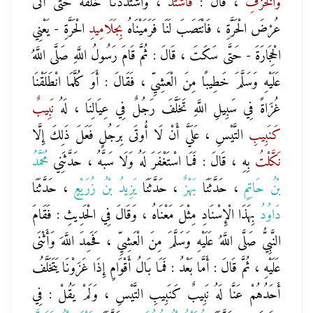
وَالْخَزَفِ
، قَالَ :
فَاشْتَدَّ
، وَاشْتَدَدْنَا خَلْفَهُ حَتَّى أَتَى
عُرْضَ الْحَرَّةِ ، فَانْتَصَبَ لَنَا فَرَمَيْنَاهُ
بِجَلَامِيدِ
الْحَرَّةِ - يَعْنِي
الْحِجَارَةَ - حَتَّى سَكَتَ ، قَالَ : ثُمَّ قَامَ رَسُولُ اللَّهِ صَلَّى اللَّهُ
عَلَيْهِ وَسَلَّمَ خَطِيبًا مِنَ الْعَشِيِّ ، فَقَالَ : أَوَ كُلَّمَا انْطَلَقْنَا
غُزَاةً فِي سَبِيلِ اللَّهِ تَخَلَّفَ رَجُلٌ فِي عِيَالِنَا ، لَهُ
نَبِيبٌ
كَنَبِيبِ
التَّيْسِ ، عَلَيَّ أَنْ لَا أُوتَى بِرَجُلٍ فَعَلَ ذَلِكَ إِلَّا
نَكَّلْتُ
بِهِ ، قَالَ : فَمَا اسْتَغْفَرَ لَهُ وَلَا سَبَّهُ ، حَدَّثَنِي
مُحَمَّدُ
بْنُ حَاتِمٍ
، حَدَّثَنَا
بَهْزٌ
، حَدَّثَنَا
يَزِيدُ بْنُ زُرَيْعٍ
، حَدَّثَنَا
دَاوُدُ
بِهَذَا الْإِسْنَادِ مِثْلَ مَعْنَاهُ ، وَقَالَ فِي الْحَدِيثِ : فَقَامَ
النَّبِيُّ صَلَّى اللَّهُ عَلَيْهِ وَسَلَّمَ مِنَ الْعَشِيِّ ، فَحَمِدَ اللَّهَ وَأَثْنَى
عَلَيْهِ ، ثُمَّ قَالَ : أَمَّا بَعْدُ : فَمَا بَالُ أَقْوَامٍ إِذَا غَزَوْنَا يَتَخَلَّفُ
أَحَدُهُمْ عَنَّا لَهُ نَبِيبٌ كَنَبِيبِ التَّيْسِ ، وَلَمْ يَقُلْ : فِي