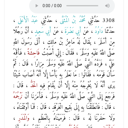
3308 حَدَّثَنِي
مُحَمَّدُ بْنُ الْمُثَنَّى
، حَدَّثَنِي
عَبْدُ الْأَعْلَى
،
حَدَّثَنَا
دَاوُدُ
، عَنْ
أَبِي نَضْرَةَ
، عَنْ
أَبِي سَعِيدٍ
، أَنَّ رَجُلًا
مِنْ أَسْلَمَ ، يُقَالُ لَهُ مَاعِزُ بْنُ مَالِكٍ ، أَتَى رَسُولَ اللَّهِ
صَلَّى اللَّهُ عَلَيْهِ وَسَلَّمَ ، فَقَالَ : إِنِّي أَصَبْتُ
فَاحِشَةً
، فَأَقِمْهُ
عَلَيَّ ، فَرَدَّهُ النَّبِيُّ صَلَّى اللَّهُ عَلَيْهِ وَسَلَّمَ مِرَارًا ، قَالَ : ثُمَّ
سَأَلَ قَوْمَهُ ، فَقَالُوا : مَا نَعْلَمُ بِهِ بَأْسًا إِلَّا أَنَّهُ أَصَابَ شَيْئًا
يَرَى أَنَّهُ لَا يُخْرِجُهُ مِنْهُ إِلَّا أَنْ يُقَامَ فِيهِ
الْحَدُّ
، قَالَ :
فَرَجَعَ إِلَى النَّبِيِّ صَلَّى اللَّهُ عَلَيْهِ وَسَلَّمَ ، فَأَمَرَنَا أَنْ
نَرْجُمَهُ
، قَالَ : فَانْطَلَقْنَا بِهِ إِلَى بَقِيعِ الْغَرْقَدِ ، قَالَ : فَمَا أَوْثَقْنَاهُ ،
وَلَا حَفَرْنَا لَهُ ، قَالَ : فَرَمَيْنَاهُ بِالْعَظْمِ ،
وَالْمَدَرِ
،