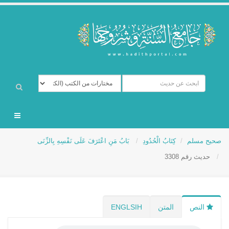
صحيح مسلم
كِتَابُ الْحُدُودِ
بَابُ مَنِ اعْتَرَفَ عَلَى نَفْسِهِ بِالزِّنَى
حديث رقم 3308
النص
المتن
ENGLSIH