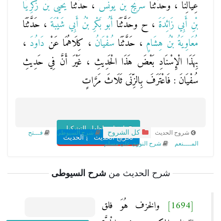
عِيَالِنَا ، وحَدَّثَنَا
سُرَيْجُ بْنُ يُونُسَ
، حَدَّثَنَا
يَحْيَى بْنُ زَكَرِيَّا
بْنِ أَبِي زَائِدَةَ
، ح وحَدَّثَنَا
أَبُو بَكْرِ بْنُ أَبِي شَيْبَةَ
، حَدَّثَنَا
مُعَاوِيَةُ بْنُ هِشَامٍ
، حَدَّثَنَا
سُفْيَانُ
، كِلَاهُمَا عَنْ
دَاوُدَ
،
بِهَذَا الْإِسْنَادِ بَعْضَ هَذَا الْحَدِيثِ ، غَيْرَ أَنَّ فِي حَدِيثِ
سُفْيَانَ : فَاعْتَرَفَ بِالزِّنَى ثَلَاثَ مَرَّاتٍ
اخفاء واظهار التشكيل
كل الشروح
شروح الحديث
شرح السيوطى
فـــتح
تخريج الحديث
شروح الحديث
المــــنعم
شرح النووى على مسلم
شرح الحديث من
شرح السيوطى
[1694]
والخزف هُوَ فلق