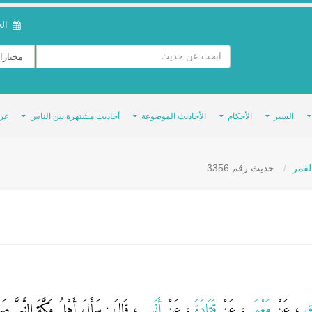
الخمي
السير
الأحكام
الأحاديث الموضوعة
أحاديث مشتهرة بين الناس
غر
لقمر
حديث رقم 3356
َاقِ
، عَنْ
مَعْمَرٍ
، عَنْ
قَتَادَةَ
، عَنْ
أَنَسٍ
، قَالَ : سَأَلَ أَهْلُ مَكَّةَ النَّبِيَّ صَلَّى