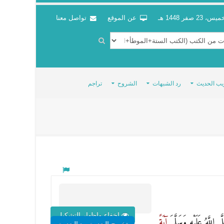
س، 23 صفر 1448 هـ
عن الموقع
تواصل معنا
يب الحديث
رد الشبهات
الشروح
تراجم
اخفاء واظهار التشكيل
 اللَّهُ عَلَيْهِ وَسَلَّمَ
آيَةً