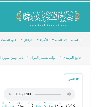
الرئيسية
كتب السنة
الأجزاء
الرقائق
علوم الحديث
جامع الترمذي
أبواب تفسير القرآن
باب: ومن سورة ا
النص
3356 حَدَّثَنَا
عَبْدُ بْنُ حُمَيْدٍ
قَالَ : حَدَّثَنَا
عَبْدُ الرَّزّ