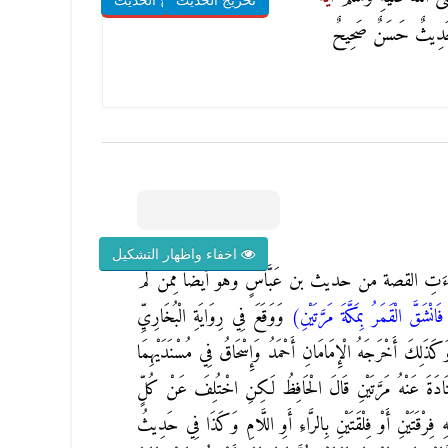
تخريج الحديث
شروح الحديث
َدِيثٌ حَسَنٌ صَحِيحٌ
اخفاء واظهار التشكيل
قَدْ جَاءَتِ القصة من حديث بن عَبَّاسٍ وَهُوَ أَيْضًا مِمَّنْ لَمْ
انْشَقَّ الْقَمَرُ بِمَكَّةَ مَرَّتَيْنِ)
وَوَقَعَ فِي رِوَايَةِ الْبُخَارِيِّ
َكَذَلِكَ أَخْرَجَهُ الْإِمَامَانِ أَحْمَدُ وَإِسْحَاقُ فِي مُسْنَدَيْهِمَا
 قَتَادَةَ عَنْهُ مَرَّتَيْنِ قَالَ الْحَافِظُ لَكِنِ اخْتُلِفَ عَنْ كُلٍّ
َتَيْنِ أَوْ فِلْقَتَيْنِ بِالرَّاءِ أَوِ اللَّامِ وَكَذَا فِي حَدِيثُ