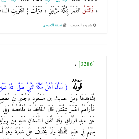
،
فَانْشَقَّ
القَمَرُ بِمَكَّةَ مَرَّتَيْنِ ، فَنَزَلَتْ
{
اقْتَرَبَتِ السَّاع
شروح الحديث
تحفة الاحوذي
.
[3286]
قَوْلُهُ
( سَأَلَ أَهْلُ مَكَّةَ النَّبِيَّ صَلَّى اللَّهُ عَلَيْه
يُشَاهِدْهَا وَمِنْ حديث بن مَسْعُودٍ وَجُبَيْرِ بْنِ مُطْعِمٍ 
فَأَرَاهُمُ الْقَمَرَ شِقَّتَيْنِ قَالَ الْحَافِظُ مَا مُلَخَّصُهُ وَفِي رِ
عَنْ عَبْدِ الرَّزَّاقِ وَقَدِ اتَّفَقَ الشَّيْخَانِ عَلَيْهِ مِنْ رِوَاي
مِنْهُمْ فِي هَذِهِ اللَّفْظَةِ وَلَمْ يُخْتَلَفْ عَلَى شُعْبَةَ وَهُو