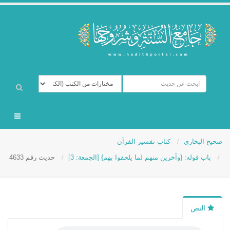
صحيح البخاري
كتاب تفسير القرآن
باب قوله: {وآخرين منهم لما يلحقوا بهم} [الجمعة: 3]
حديث رقم 4633
النص