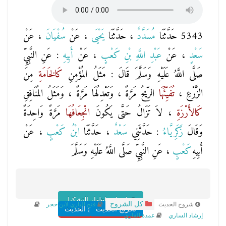
5343 حَدَّثَنَا
مُسَدَّدٌ
، حَدَّثَنَا
يَحْيَى
، عَنْ
سُفْيَانَ
، عَنْ
سَعْدٍ
، عَنْ
عَبْدِ اللَّهِ بْنِ كَعْبٍ
، عَنْ
أَبِيهِ
: عَنِ النَّبِيِّ
صَلَّى اللَّهُ عَلَيْهِ وَسَلَّمَ قَالَ : مَثَلُ المُؤْمِنِ
كَالخَامَةِ
مِنَ
الزَّرْعِ ،
تُفَيِّئُهَا
الرِّيحُ مَرَّةً ، وَتَعْدِلُهَا مَرَّةً ، وَمَثَلُ المُنَافِقِ
كَالأَرْزَةِ
، لاَ تَزَالُ حَتَّى يَكُونَ
انْجِعَافُهَا
مَرَّةً وَاحِدَةً
وَقَالَ
زَكَرِيَّاءُ
: حَدَّثَنِي
سَعْدٌ
، حَدَّثَنَا
ابْنُ كَعْبٍ
، عَنْ
أَبِيهِ
كَعْبٍ
، عَنِ النَّبِيِّ صَلَّى اللَّهُ عَلَيْهِ وَسَلَّمَ
اخفاء واظهار التشكيل
كل الشروح
شروح الحديث
فتح الباري لابن حجر
تخريج الحديث
شروح الحديث
إرشاد الساري
عمدة القاري