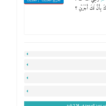
تخريج الحديث
شروح الحديث
َ بِأَنَّ لَكَ أَجْرَيْنِ ؟
تم تنفيذ الصفحة في 3.34 ثانية