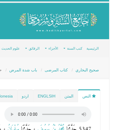
الرئيسية
كتب السنة
الأجزاء
الرقائق
علوم الحديث
صحيح البخاري
كتاب المرضى
باب شدة المرض
حد
النص
المتن
ENGLSIH
اردو
donesia
5347 حَدَّثَنَا
مُحَمَّدُ بْنُ يُوسُفَ
، حَدَّثَنَا
سُفْيَانُ
، ع