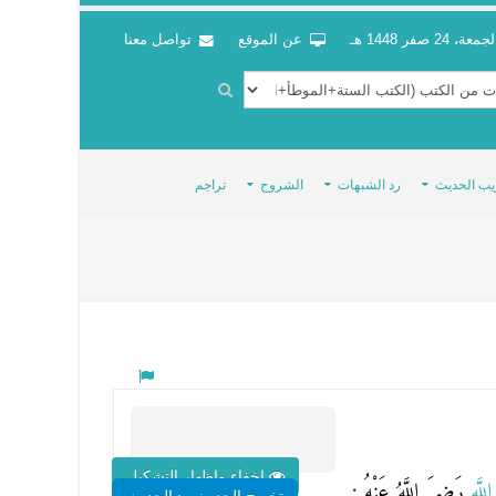
جمعة، 24 صفر 1448 هـ
عن الموقع
تواصل معنا
يب الحديث
رد الشبهات
الشروح
تراجم
اخفاء واظهار التشكيل
اللَّهِ
رَضِيَ اللَّهُ عَنْهُ :