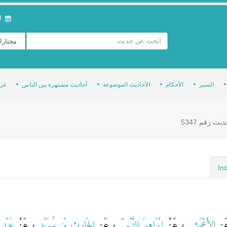
ال
السير
الأحكام
الأحاديث الموضوعة
أحاديث مشتهرة بين الناس
غر
يث رقم 5347
In
َنِ
الأَعْمَشِ
، عَنْ
إِبْرَاهِيمَ التَّيْمِيِّ
، عَنِ
الحَارِثِ بْنِ سُوَيْدٍ
، عَنْ
عَبْدِ 