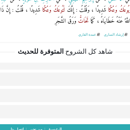
يُوعَكُ
وَعْكًا
شَدِيدًا ، وَقُلْتُ : إِنَّكَ
لَتُوعَكُ
وَعْكًا
شَدِيدًا ، قُلْتُ : إِنَّ ذَاك
للَّهُ عَنْهُ خَطَايَاهُ ، كَمَا
تَحَاتُّ
وَرَقُ الشَّجَرِ
إرشاد الساري
عمدة القاري
شاهد كل الشروح
المتوفرة للحديث
الرئيسية
من نحن
اتصل بنا