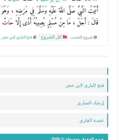
أَتَيْتُ النَّبِيَّ صَلَّى اللَّهُ عَلَيْهِ وَسَلَّمَ فِي مَرَضِهِ ، وَهُوَ
قَالَ : أَجَلْ ، مَا مِنْ مُسْلِمٍ يُصِيبُهُ أَذًى إِلَّا
حَاتَّ
ا
كل الشروح
شروح الحديث
فتح الباري لابن حجر
فتح الباري لابن حجر
إرشاد الساري
عمدة القاري
جميع الحقوق محفوظة © 2026