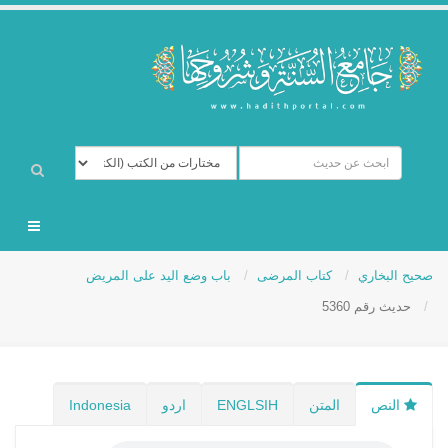
صحيح البخاري
كتاب المرضى
باب وضع اليد على المريض
حديث رقم 5360
النص
المتن
ENGLSIH
اردو
Indonesia