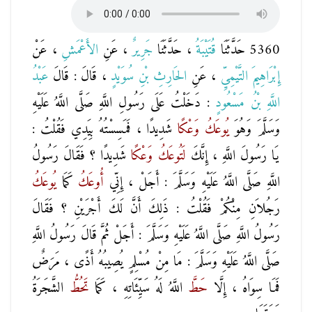
5360 حَدَّثَنَا
قُتَيْبَةُ
، حَدَّثَنَا
جَرِيرٌ
، عَنِ
الأَعْمَشِ
، عَنْ
إِبْرَاهِيمَ التَّيْمِيِّ
، عَنِ
الحَارِثِ بْنِ سُوَيْدٍ
، قَالَ : قَالَ
عَبْدُ
اللَّهِ بْنُ مَسْعُودٍ
: دَخَلْتُ عَلَى رَسُولِ اللَّهِ صَلَّى اللَّهُ عَلَيْهِ
وَسَلَّمَ وَهُوَ
يُوعَكُ
وَعْكًا
شَدِيدًا ، فَمَسِسْتُهُ بِيَدِي فَقُلْتُ :
يَا رَسُولَ اللَّهِ ، إِنَّكَ
لَتُوعَكُ
وَعْكًا
شَدِيدًا ؟ فَقَالَ رَسُولُ
اللَّهِ صَلَّى اللَّهُ عَلَيْهِ وَسَلَّمَ : أَجَلْ ، إِنِّي
أُوعَكُ
كَمَا
يُوعَكُ
رَجُلاَنِ مِنْكُمْ فَقُلْتُ : ذَلِكَ أَنَّ لَكَ أَجْرَيْنِ ؟ فَقَالَ
رَسُولُ اللَّهِ صَلَّى اللَّهُ عَلَيْهِ وَسَلَّمَ : أَجَلْ ثُمَّ قَالَ رَسُولُ اللَّهِ
صَلَّى اللَّهُ عَلَيْهِ وَسَلَّمَ : مَا مِنْ مُسْلِمٍ يُصِيبُهُ أَذًى ، مَرَضٌ
فَمَا سِوَاهُ ، إِلَّا
حَطَّ
اللَّهُ لَهُ سَيِّئَاتِهِ ، كَمَا
تَحُطُّ
الشَّجَرَةُ