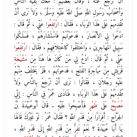
أَنْ تَرْجِعَ عَنْهُ ، وَقَالَ بَعْضُهُمْ : مَعَكَ بَقِيَّةُ النَّاسِ
وَأَصْحَابُ رَسُولِ اللَّهِ صَلَّى اللَّهُ عَلَيْهِ وَسَلَّمَ ، وَلاَ نَرَى أَنْ
تُقْدِمَهُمْ عَلَى هَذَا الوَبَاءِ ، فَقَالَ :
ارْتَفِعُوا
عَنِّي ، ثُمَّ قَالَ :
ادْعُوا لِي الأَنْصَارَ ، فَدَعَوْتُهُمْ فَاسْتَشَارَهُمْ ، فَسَلَكُوا
سَبِيلَ المُهَاجِرِينَ ، وَاخْتَلَفُوا كَاخْتِلاَفِهِمْ ، فَقَالَ :
ارْتَفِعُوا
عَنِّي ، ثُمَّ قَالَ : ادْعُ لِي مَنْ كَانَ هَا هُنَا مِنْ
مَشْيَخَةِ
قُرَيْشٍ مِنْ مُهَاجِرَةِ الفَتْحِ ، فَدَعَوْتُهُمْ ، فَلَمْ يَخْتَلِفْ مِنْهُمْ
عَلَيْهِ رَجُلاَنِ ، فَقَالُوا : نَرَى أَنْ تَرْجِعَ بِالنَّاسِ وَلاَ
تُقْدِمَهُمْ عَلَى هَذَا الوَبَاءِ ، فَنَادَى عُمَرُ فِي النَّاسِ : إِنِّي
مُصَبِّحٌ
عَلَى
ظَهْرٍ
فَأَصْبِحُوا عَلَيْهِ . قَالَ أَبُوعُبَيْدَةَ بْنُ
الجَرَّاحِ : أَفِرَارًا مِنْ قَدَرِ اللَّهِ ؟ فَقَالَ عُمَرُ : لَوْ غَيْرُكَ قَالَهَا
يَا أَبَا عُبَيْدَةَ ؟ نَعَمْ نَفِرُّ مِنْ قَدَرِ اللَّهِ إِلَى قَدَرِ اللَّهِ ،