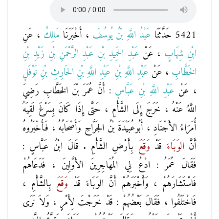
5421 حَدَّثَنَا
عَبْدُ اللَّهِ بْنُ يُوسُفَ
، أَخْبَرَنَا
مَالِكٌ
، عَنِ
ابْنِ شِهَابٍ
، عَنْ
عَبْدِ الحَمِيدِ بْنِ عَبْدِ الرَّحْمَنِ بْنِ زَيْدِ بْنِ
الخَطَّابِ
، عَنْ
عَبْدِ اللَّهِ بْنِ عَبْدِ اللَّهِ بْنِ الحَارِثِ بْنِ نَوْفَلٍ
، عَنْ
عَبْدِ اللَّهِ بْنِ عَبَّاسٍ
: أَنَّ عُمَرَ بْنَ الخَطَّابِ رَضِيَ
اللَّهُ عَنْهُ ، خَرَجَ إِلَى الشَّأْمِ ، حَتَّى إِذَا كَانَ بِسَرْغَ لَقِيَهُ
أُمَرَاءُ الأَجْنَادِ ، أَبُوعُبَيْدَةَ بْنُ الجَرَّاحِ وَأَصْحَابُهُ ، فَأَخْبَرُوهُ
أَنَّ
الوَبَاءَ
قَدْ
وَقَعَ
بِأَرْضِ الشَّأْمِ . قَالَ ابْنُ عَبَّاسٍ :
فَقَالَ عُمَرُ : ادْعُ لِي المُهَاجِرِينَ الأَوَّلِينَ ، فَدَعَاهُمْ
فَاسْتَشَارَهُمْ ، وَأَخْبَرَهُمْ أَنَّ الوَبَاءَ قَدْ
وَقَعَ
بِالشَّأْمِ ،
فَاخْتَلَفُوا ، فَقَالَ بَعْضُهُمْ : قَدْ خَرَجْتَ لِأَمْرٍ ، وَلاَ نَرَى