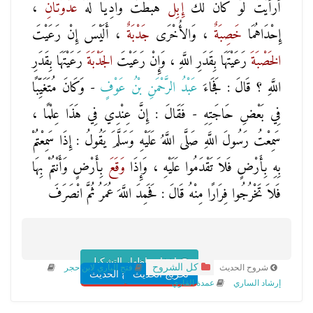
أَرَأَيْتَ لَوْ كَانَ لَكَ
إِبِلٌ
هَبَطَتْ وَادِيًا لَهُ
عُدْوَتَانِ
،
إِحْدَاهُمَا
خَصِبَةٌ
، وَالأُخْرَى
جَدْبَةٌ
، أَلَيْسَ إِنْ رَعَيْتَ
الخَصْبَةَ
رَعَيْتَهَا بِقَدَرِ اللَّهِ ، وَإِنْ رَعَيْتَ
الجَدْبَةَ
رَعَيْتَهَا بِقَدَرِ
اللَّهِ ؟ قَالَ : فَجَاءَ
عَبْدُ الرَّحْمَنِ بْنُ عَوْفٍ
- وَكَانَ مُتَغَيِّبًا
فِي بَعْضِ حَاجَتِهِ - فَقَالَ : إِنَّ عِنْدِي فِي هَذَا عِلْمًا ،
سَمِعْتُ رَسُولَ اللَّهِ صَلَّى اللَّهُ عَلَيْهِ وَسَلَّمَ يَقُولُ : إِذَا سَمِعْتُمْ
بِهِ بِأَرْضٍ فَلاَ تَقْدَمُوا عَلَيْهِ ، وَإِذَا
وَقَعَ
بِأَرْضٍ وَأَنْتُمْ بِهَا
فَلاَ تَخْرُجُوا فِرَارًا مِنْهُ قَالَ : فَحَمِدَ اللَّهَ عُمَرُ ثُمَّ انْصَرَفَ
اخفاء واظهار التشكيل
كل الشروح
شروح الحديث
فتح الباري لابن حجر
تخريج الحديث
شروح الحديث
إرشاد الساري
عمدة القاري