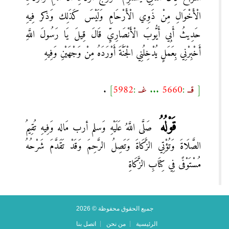
الْأَخْوَالِ مِنْ ذَوِي الْأَرْحَامِ وَلَيْسَ كَذَلِك وَذكر فِيهِ
حَدِيثُ أَبِي أَيُّوبَ الْأَنْصَارِيِّ قَالَ قِيلَ يَا رَسُولَ اللَّهِ
أَخْبِرْنِي بِعَمَلٍ يُدْخِلُنِي الْجَنَّةَ أَوْرَدَهُ مِنْ وَجْهَيْنِ وَفِيهِ
[
قــ
:
5660
...
غــ
:
5982
]
.
قَوْلُهُ
صَلَّى اللَّهُ عَلَيْهِ وَسلم أرب مَاله وَفِيهِ تُقِيمُ
الصَّلَاةَ وَتُؤْتِي الزَّكَاةَ وَتَصِلُ الرَّحِمَ وَقَدْ تَقَدَّمَ شَرْحُهُ
مُسْتَوْفًى فِي كِتَابِ الزَّكَاةِ
جميع الحقوق محفوظة © 2026
الرئيسية
من نحن
اتصل بنا