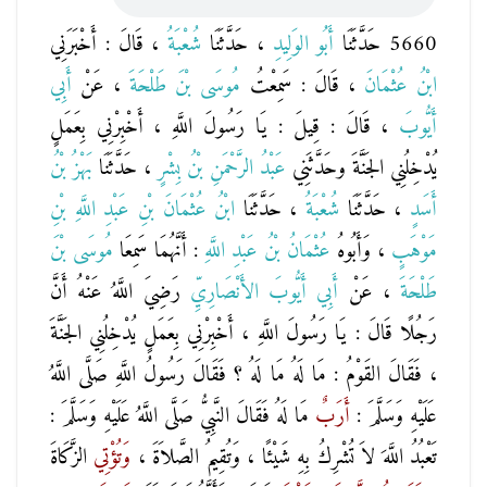
5660 حَدَّثَنَا
أَبُو الوَلِيدِ
، حَدَّثَنَا
شُعْبَةُ
، قَالَ : أَخْبَرَنِي
ابْنُ عُثْمَانَ
، قَالَ : سَمِعْتُ
مُوسَى بْنَ طَلْحَةَ
، عَنْ
أَبِي
أَيُّوبَ
، قَالَ : قِيلَ : يَا رَسُولَ اللَّهِ ، أَخْبِرْنِي بِعَمَلٍ
يُدْخِلُنِي الجَنَّةَ وحَدَّثَنِي
عَبْدُ الرَّحْمَنِ بْنُ بِشْرٍ
، حَدَّثَنَا
بَهْزُ بْنُ
أَسَدٍ
، حَدَّثَنَا
شُعْبَةُ
، حَدَّثَنَا
ابْنُ عُثْمَانَ بْنِ عَبْدِ اللَّهِ بْنِ
مَوْهَبٍ
، وَأَبُوهُ
عُثْمَانُ بْنُ عَبْدِ اللَّهِ
: أَنَّهُمَا سَمِعَا
مُوسَى بْنَ
طَلْحَةَ
، عَنْ
أَبِي أَيُّوبَ الأَنْصَارِيِّ
رَضِيَ اللَّهُ عَنْهُ أَنَّ
رَجُلًا قَالَ : يَا رَسُولَ اللَّهِ ، أَخْبِرْنِي بِعَمَلٍ يُدْخِلُنِي الجَنَّةَ
، فَقَالَ القَوْمُ : مَا لَهُ مَا لَهُ ؟ فَقَالَ رَسُولُ اللَّهِ صَلَّى اللَّهُ
عَلَيْهِ وَسَلَّمَ :
أَرَبٌ
مَا لَهُ فَقَالَ النَّبِيُّ صَلَّى اللَّهُ عَلَيْهِ وَسَلَّمَ :
تَعْبُدُ اللَّهَ لاَ تُشْرِكُ بِهِ شَيْئًا ، وَتُقِيمُ الصَّلاَةَ ،
وَتُؤْتِي
الزَّكَاةَ