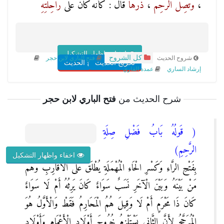
،
وَتَصِلُ
الرَّحِمَ
،
ذَرْهَا
قَالَ : كَأَنَّهُ كَانَ عَلَى
رَاحِلَتِهِ
اخفاء واظهار التشكيل
كل الشروح
شروح الحديث
فتح الباري لابن حجر
تخريج الحديث
شروح الحديث
إرشاد الساري
عمدة القاري
شرح الحديث من
فتح الباري لابن حجر
( قَولُهُ بَابُ فَضْلِ صِلَةِ
الرَّحِمِ)
اخفاء واظهار التشكيل
بِفَتْحِ الرَّاءِ وَكَسْرِ الْحَاءِ الْمُهْمَلَةِ يُطْلَقُ عَلَى الْأَقَارِبِ وَهُمْ
مَنْ بَيْنَهُ وَبَيْنَ الْآخَرِ نَسَبٌ سَوَاءٌ كَانَ يَرِثُهُ أَمْ لَا سَوَاءٌ
كَانَ ذَا مَحْرَمٍ أَمْ لَا وَقِيلَ هُمُ الْمَحَارِمُ فَقَطْ وَالْأَوَّلُ هُوَ
الْمُرَجَّحُ لِأَنَّ الثَّانِي يَسْتَلْزِمُ خُرُوجَ أَوْلَادِ الْأَعْمَامِ وَأَوْلَادِ