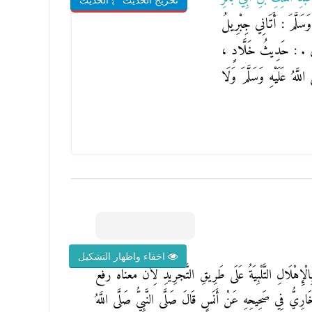
تخريج الحديث
شروح الحديث
وَسَلَّمَ : أَتَانِي جِبْرِيلُ
َّاسٍ . : حَدِيثُ خَلَّادٍ ،
هُ عَلَيْهِ وَسَلَّمَ وَلَا
اخفاء واظهار التشكيل
الْإِهْلَالِ التَّلْبِيَةُ عَلَى طَرِيقِ التَّجْرِيدِ لِأَنَّ مَعْنَاهُ رَفْعُ
ُخَارِيُّ فِي صَحِيحِهِ عَنْ أَنَسٍ قَالَ صَلَّى النَّبِيُّ صَلَّى اللَّهُ