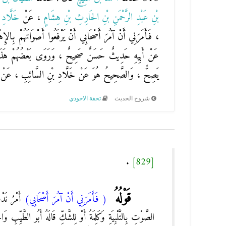
بْنِ عَبْدِ الرَّحْمَنِ بْنِ الحَارِثِ بْنِ هِشَامٍ
، عَنْ
خَلَّادِ 
، فَأَمَرَنِي أَنْ آمُرَ أَصْحَابِي أَنْ يَرْفَعُوا أَصْوَاتَهُمْ بِال
عَنْ أَبِيهِ حَدِيثٌ حَسَنٌ صَحِيحٌ ، وَرَوَى بَعْضُهُمْ هَذَا الح
يَصِحُّ ، وَالصَّحِيحُ هُوَ عَنْ خَلَّادِ بْنِ السَّائِبِ ، عَنْ أَبِ
شروح الحديث
تحفة الاحوذي
.
[829]
قَوْلُهُ
( فَأَمَرَنِي أَنْ آمُرَ أَصْحَابِي)
أَمْرُ نَد
الصَّوْتِ بِالتَّلْبِيَةِ وَكَلِمَةُ أَوْ لِلشَّكِّ قَالَهُ أَبُو الطَّيّ