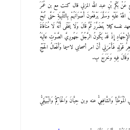
يحٍ عَنْ بَكْرِ بْنِ عبد الله المزني قال كنت مع بن عُمَرَ
ُ عَلَيْهِ وَسَلَّمَ يَرْفَعُونَ أَصْوَاتَهُمْ بِالتَّلْبِيَةِ حَتَّى تُبَحَّ
 نفسه كيلا يَتَضَرَّرَ ثُمَّ قَالَ وَلَا يَخْفَى أَنَّهُ لَا مُنَافَاةَ
ْنَ الْإِجْهَادِ إِذْ قَدْ يَكُونُ الرَّجُلُ جَهُورِيَّ الصَّوْتِ عَالِيَهُ
اهِرُ قَوْلِهِ فَأَمَرَنِي أَنْ امر أصحابي لاسيما وَأَفْعَالُ الْحَجِّ
َهَى وَقَالَ فِيهِ وَخَرَجَ بِ.
لْمُوَطَّأِ وَالشَّافِعِيُّ عنه وبن حِبَّانَ وَالْحَاكِمُ وَالْبَيْهَقِيُّ