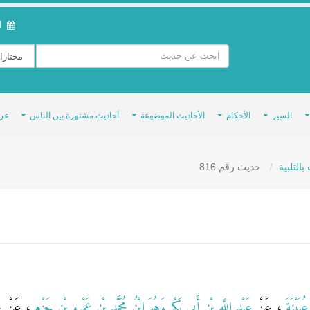
ال
السير
الأحكام
الأحاديث الموضوعة
أحاديث مشتهرة بين الناس
غر
التلبية
حديث رقم 816
ُيَيْنَةَ
، عَنْ
عَبْدِ اللَّهِ بْنِ أَبِي بَكْرٍ وَهُوَ ابْنُ مُحَمَّدِ بْنِ عَمْرِو بْنِ حَزْمٍ
، عَنْ
ع