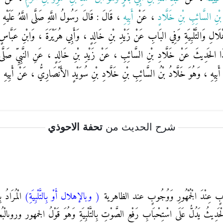
بْنِ السَّائِبِ بْنِ خَلَّادٍ
، عَنْ
أَبِيهِ
، قَالَ : قَالَ رَسُولُ اللَّهِ صَلَّى اللَّهُ عَلَيْهِ 
إِهْلَالِ وَالتَّلْبِيَةِ وَفِي البَابِ عَنْ زَيْدِ بْنِ خَالِدٍ ، وَأَبِي هُرَيْرَةَ ، وَابْنِ عَب
َدِيثَ عَنْ خَلَّادِ بْنِ السَّائِبِ ، عَنْ زَيْدِ بْنِ خَالِدٍ ، عَنِ النَّبِيِّ صَلَّى اللَّ
يهِ ، وَهُوَ خَلَّادُ بْنُ السَّائِبِ بْنِ خَلَّادِ بْنِ سُوَيْدٍ الأَنْصَارِيُّ ، عَنْ أَبِيهِ
شرح الحديث من
تحفة الاحوذي
ْبٍ عِنْدَ الْجُمْهُورِ وَوُجُوبٍ عند الظاهرية
( وبالإهلال أَوْ بِالتَّلْبِيَةِ)
الْمُرَادُ بِ
ِبِ وَالْحَدِيثُ يَدُلُّ عَلَى اسْتِحْبَابِ رَفْعِ الصَّوْتِ بِالتَّلْبِيَةِ وَهُوَ قَوْلُ الجمهور وروىالْب