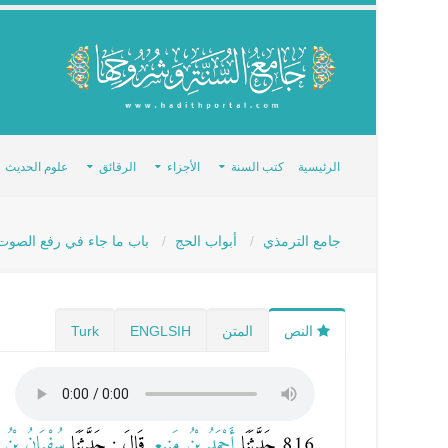
الرئيسية
كتب السنة
الأجزاء
الرقائق
علوم الحديث
جامع الترمذي
أبواب الحج
باب ما جاء في رفع الصوت ب
النص
المتن
ENGLSIH
Turk
816 حَدَّثَنَا
أَحْمَدُ بْنُ مَنِيعٍ
قَالَ : حَدَّثَنَا
سُفْيَانُ بْنُ ع