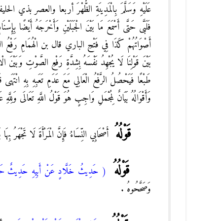
عَلَيْهِ وَسَلَّمَ بِالْمَدِينَةِ الظُّهْرَ أربعا والعصر 
فَلَبَّى حَتَّى أَسْمَعَ مَا بَيْنَ الْجَبَلَيْنِ وَأَخْرَجَهُ أَيْضًا بِإِسْ
أَصْوَاتُهُمْ كَذَا فِي فَتْحِ الباري قال بن الْهُمَامِ رَفْعُ الصَّوْت
بَيْنَ قَوْلِنَا لَا يُجْهِدُ نَفْسَهُ بِشِدَّةِ رَفْعِ الصَّوْتِ وَبَيْنَ 
طَبْعًا فَيَحْصُلُ الرَّفْعُ الْعَالِي مَعَ عَدَمِ تَعَبِهِ بِهِ انْتَ
وَأَقْوَالُهُ بَيَانٌ لِمُجْمَلِ وَاجِبٍ هُوَ قَوْلُ اللَّهِ تَعَالَى وَلِل
قَوْلُهُ
أَصْحَابِي النِّسَاءُ فَإِنَّ الْمَرْأَةَ لَا تَجْهَرُ بِهَا
قَوْلُهُ
( حَدِيثُ خَلَّادٍ عَنْ أَبِيهِ حَدِيثٌ ح
وَصَحَّحُوهُ .