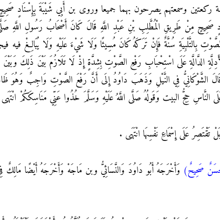
بذي الحليفة ركعتين وسمعتهم يصرحون بهما جميعا وروى بن أَبِي شَيْبَةَ بِإِسْنَادٍ صَحِ
نَادٍ صَحِيحٍ مِنْ طَرِيقِ الْمُطَّلِبِ بْنِ عَبْدِ اللَّهِ قَالَ كَانَ أَصْحَابُ رَسُولِ اللَّهِ صَلَّى اللَّه
ِ بِالتَّلْبِيَةِ سُنَّةٌ فَإِنْ تَرَكَهُ كَانَ مُسِيئًا وَلَا شَيْءَ عَلَيْهِ وَلَا يُبَالِغْ فيه فيجهد
الْأَدِلَّةِ الدَّالَّةِ عَلَى اسْتِحْبَابِ رَفْعِ الصَّوْتِ بِشِدَّةٍ إِذْ لَا تَلَازُمَ بَيْنَ ذَلِكَ وَبَي
هَى قَالَ الشَّوْكَانِيُّ فِي النَّيْلِ وَذَهَبَ دَاوُدُ إِلَى أَنَّ رَفْعَ الصَّوْتِ وَاجِبٌ وَهُوَ ظَ
َّهِ عَلَى النَّاسِ حِجُّ البيت وَقَولُهُ صَلَّى اللَّهُ عَلَيْهِ وَسَلَّمَ خُذُوا عَنِّي مَنَاسِكَكُمْ انْت
 بَلْ تَقْتَصِرُ عَلَى إِسْمَاعِ نَفْسِهَا انْتَهَى .
َسَنٌ صَحِيحٌ)
وَأَخْرَجَهُ أَبُو دَاوُدَ وَالنَّسَائِيُّ وبن مَاجَهْ وَأَخْرَجَهُ أَيْضًا مَالِكٌ فِي ا