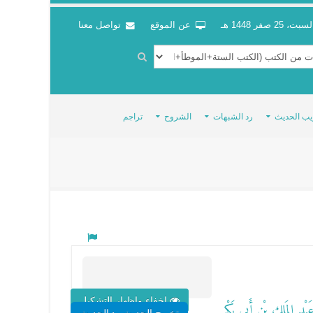
سبت، 25 صفر 1448 هـ
عن الموقع
تواصل معنا
يب الحديث
رد الشبهات
الشروح
تراجم
اخفاء واظهار التشكيل
َبْدِ المَلِكِ بْنِ أَبِي بَكْرِ