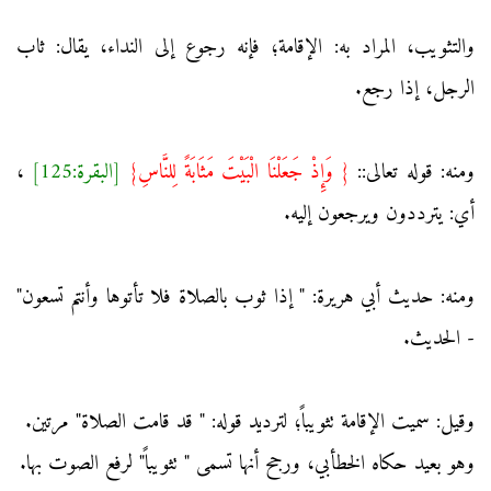
والتثويب، المراد به: الإقامة؛ فإنه رجوع إلى النداء، يقال: ثاب
الرجل، إذا رجع.
ومنه: قوله تعالى::
{ وَإِذْ جَعَلْنَا الْبَيْتَ مَثَابَةً لِلنَّاسِ}
[البقرة:125]
،
أي: يترددون ويرجعون إليه.
ومنه: حديث أبي هريرة: " إذا ثوب بالصلاة فلا تأتوها وأنتم تسعون"
- الحديث.
وقيل: سميت الإقامة تثويباً؛ لترديد قوله: " قد قامت الصلاة" مرتين.
وهو بعيد حكاه الخطأبي، ورجح أنها تسمى " تثويباً" لرفع الصوت بها.