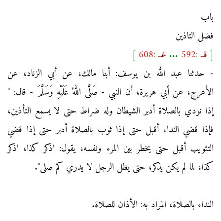
باب
فضل التاذين
[
قــ
:
592
...
غــ
:
608
]
- حدثنا عبد الله بن يوسف: أبنا مالك، عن أبي الزناد، عن
الأعرج، عن أبي هريرة، أن النبي - صَلَّى اللهُ عَلَيْهِ وَسَلَّمَ - قال: "
إذا نودي بالصلاة أدبر الشيطان وله ضراط حتى لا يسمع التأذين،
فإذا قضي النداء أقبل حتى إذا ثوب بالصلاة أدبر حتى إذا قضي
التثويب أقبل حتى يخطر بين المرء ونفسه، يقول: اذكر كذا، اذكر
كذا، لما لم يكن يذكر، حتى يظل الرجل لا يدري كم صلى".
النداء بالصلاة، المراد به: الأذان للصلاة.