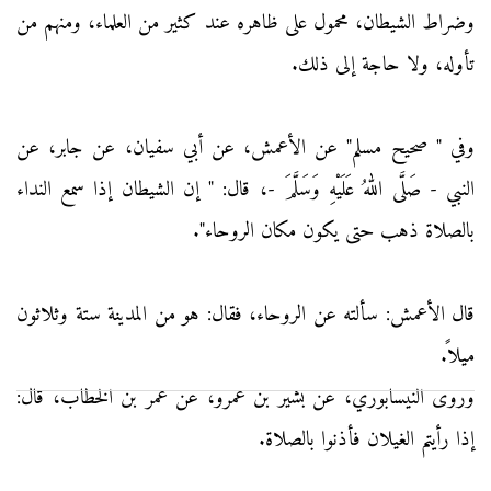
وضراط الشيطان، محمول على ظاهره عند كثير من العلماء، ومنهم من
تأوله، ولا حاجة إلى ذلك.
وفي " صحيح مسلم" عن الأعمش، عن أبي سفيان، عن جابر، عن
النبي - صَلَّى اللهُ عَلَيْهِ وَسَلَّمَ -، قال: " إن الشيطان إذا سمع النداء
بالصلاة ذهب حتى يكون مكان الروحاء".
قال الأعمش: سألته عن الروحاء، فقال: هو من المدينة ستة وثلاثون
ميلاً.
وروى النيسابوري، عن بشير بن عمرو، عن عمر بن الخطاب، قال:
إذا رأيتم الغيلان فأذنوا بالصلاة.