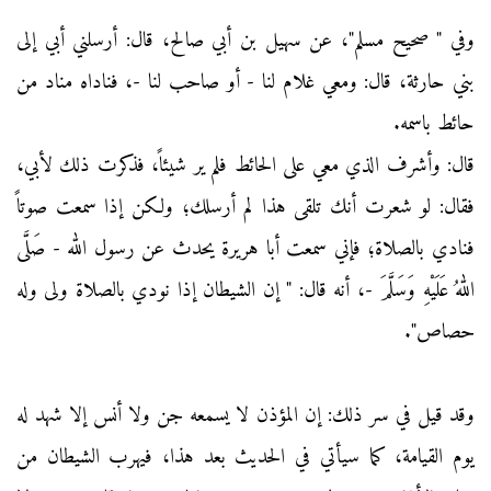
وفي " صحيح مسلم"، عن سهيل بن أبي صالح، قال: أرسلني أبي إلى
بني حارثة، قال: ومعي غلام لنا - أو صاحب لنا -، فناداه مناد من
حائط باسمه.
قال: وأشرف الذي معي على الحائط فلم ير شيئاً، فذكرت ذلك لأبي،
فقال: لو شعرت أنك تلقى هذا لم أرسلك؛ ولكن إذا سمعت صوتاً
فنادي بالصلاة؛ فإني سمعت أبا هريرة يحدث عن رسول الله - صَلَّى
اللهُ عَلَيْهِ وَسَلَّمَ -، أنه قال: " إن الشيطان إذا نودي بالصلاة ولى وله
حصاص".
وقد قيل في سر ذلك: إن المؤذن لا يسمعه جن ولا أنس إلا شهد له
يوم القيامة، كما سيأتي في الحديث بعد هذا، فيهرب الشيطان من