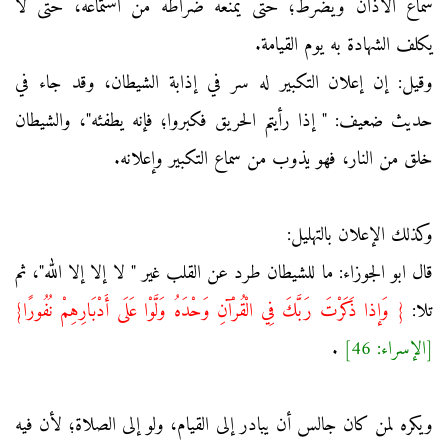
سماع الأذان ويضرط؛ حتى يمنعه ضراطه من استماعه، حتى لا
يكلف الشهادة به يوم القيامة.
وقيل: إن إعلان التكبير له سر في إذابة الشيطان، وقد جاء في
حديث ضعيف: " إذا رأيتم الحريق فكبروا؛ فإنه يطفئه"، والشيطان
خلق من النار، فهو يذوب من سماع التكبير وإعلانه.
وكذلك الإعلان بالتهليل:
قال ابو الجوزاء: ما للشيطان طرد عن القلب غير " لا إلا إلا الله"، ثم
تلا:
{ وَإذا ذَكَرْتَ رَبَّكَ فِي الْقُرْآنِ وَحْدَهُ وَلَّوْا عَلَى أَدْبَارِهِمْ نُفُورًا}
[الإسراء: 46]
.
ويكره لمن كان جالس أن يبادر إلى القيام، ولو إلى الصلاة؛ لأن فيه