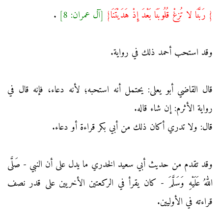
{ رَبَّنَا لا تُزِغْ قُلُوبَنَا بَعْدَ إِذْ هَدَيْتَنَا}
[آل عمران: 8]
.
وقد استحب أحمد ذلك في رواية.
قال القاضي أبو يعلى: يحتمل أنه استحبه؛ لأنه دعاء، فإنه قال في
رواية الأثرم: إن شاء قاله.
قال: ولا تدري أكان ذلك من أبي بكر قراءة أو دعاء.
وقد تقدم من حديث أبي سعيد الخدري ما يدل على أن النبي - صَلَّى
اللهُ عَلَيْهِ وَسَلَّمَ - كان يقرأ في الركعتين الأخريين على قدر نصف
قراءته في الأوليين.