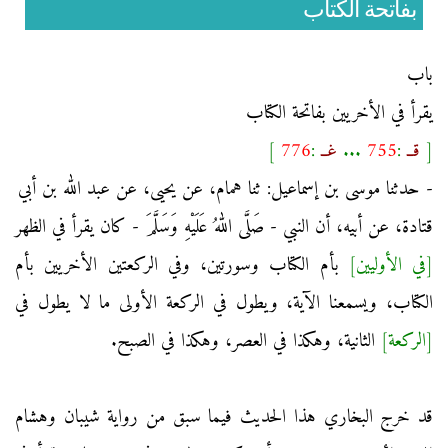
بفاتحة الكتاب
باب
يقرأ في الأخريين بفاتحة الكتاب
[
قــ
:
755
...
غــ
:
776
]
- حدثنا موسى بن إسماعيل: ثنا همام، عن يحيى، عن عبد الله بن أبي
قتادة، عن أبيه، أن النبي - صَلَّى اللهُ عَلَيْهِ وَسَلَّمَ - كان يقرأ في الظهر
[في الأوليين]
بأم الكتاب وسورتين، وفي الركعتين الأخريين بأم
الكتاب، ويسمعنا الآية، ويطول في الركعة الأولى ما لا يطول في
[الركعة]
الثانية، وهكذا في العصر، وهكذا في الصبح.
قد خرج البخاري هذا الحديث فيما سبق من رواية شيبان وهشام