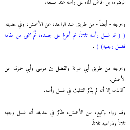
الوضوء، بل أفاض الماء على رأسه عندَ مسحه.
وخرجه - أيضاً - من طريق عبد الواحد، عن الأعمش، وفي حديثه:
(
( ثم غسل رأسه ثلاثاً، ثم أفرغ على جسده، ثُمَّ تنحى من مقامه
فغسل رجليه)
)
.
وخرجه من طريق أبي عوانة والفضل بن موسى وأبي حمزة، عن
الأعمش،
كذلك، إلا أنه لم يذكر التثليث في غسل رأسه.
وقد رواه وكيع، عن الأعمش، فذكر في حديثه: أنه غسل وجهه
ثلاثاً وذراعيه ثلاثاً.