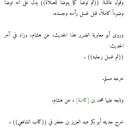
وقول عائشة: ((ثم توضأ كما يتوضأ للصلاة)) يدل على أنه توضأ
وضوءاً كاملاً، قبل غسل رأسه وجسده.
وروى أبو معاوية الضرير هذا الحديث، عن هشام، وزاد في آخر
الحديث:
((ثم غسل رجليه)) .
خرجه مسلم.
وتابعه عليها محمد بن
[كناسة]
، عن هشام.
خرج حديثه أبو بكر عبد العزيز بن جعفر في ((كتاب الشافعي)) .