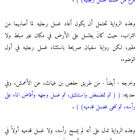
فرغ من غسله غسل رجليه)
)
.
وهذه الرواية تحتمل أن يكون أعاد غسل رجليه لما أصابهما من
التراب، حيث كانَ يغتسل على الأرض في مكان غير مبلط ولا
مقير، لكن رواية سفيان صريحة باستثناء غسل رجليه في أول
الوضوء.
وخرجه - أيضاً - من طريق حفص بن غياث، عن الأعمش، وفي
حديثه:
(
( ثم تمضمض واستنشق، ثم غسل وجهه وأفاض الماء على
رأسه، ثم تنحى فغسل قدميه)
)
.
وهذه الرواية تدل على أنه لم يمسح رأسه، ولا غسل قدميه أولاً في