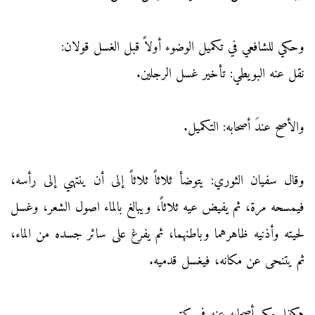
وحكي للشافعي في تكميل الوضوء أولاً قبل الغسل قولان:
نقل عنه البويطي: تأخير غسل الرجلين.
والأصح عندَ أصحابه: التكميل.
وقال سفيان الثوري: يتوضأ ثلاثاً ثلاثاً إلى أن ينتهي إلى رأسه،
فيمسحه مرة، ثم يفيض عيه ثلاثاً، ويبالغ بالماء اصول الشعر، وغسل
لحيته وأذنيه ظاهرهما وباطنهما، ثم يفرغ على سائر جسده من الماء،
ثم يتنحى عن مكانه، فيغسل قدميه.
هكذا حكى أصحابه عنه في كتبهم.