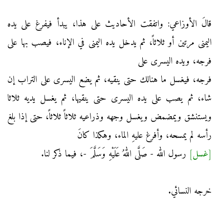
قالَ الأوزاعي: واتفقت الأحاديث على هذا، يبدأ فيفرغ على يده
اليمنى مرتين أو ثلاثاً، ثم يدخل يده اليمنى في الإناء، فيصب بها على
فرجه، ويده اليسرى على
فرجه، فيغسل ما هنالك حتى ينقيه، ثم يضع اليسرى على التراب إن
شاء، ثم يصب على يده اليسرى حتى ينقيها، ثم يغسل يديه ثلاثا
ويستنشق ويمضمض ويغسل وجهه وذراعيه ثلاثاً ثلاثاً، حتى إذا بلغ
رأسه لم يمسحه، وأفرغ عليهِ الماء، وهكذا كانَ
[غسل]
رسول الله - صَلَّى اللهُ عَلَيْهِ وَسَلَّمَ -، فيما ذكر لنا.
خرجه النسائي.