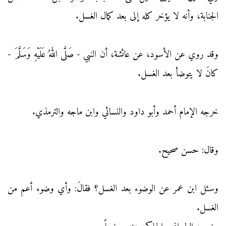
الجنابة، وأنه لا يؤخر كله إلى بعد كمال الغسل.
وقد روي عن الأسود، عن عائشة، أن النبي - صَلَّى اللهُ عَلَيْهِ وَسَلَّمَ -
كانَ لا يتوضأ بعد الغسل.
خرجه الإمام أحمد وأبو داود والنسائي وابن ماجه والترمذي.
وقال: حسن صحيح.
وسئل ابن عمر عن الوضوء بعد الغسل؟ فقالَ: وأي وضوء أعم من
الغسل.