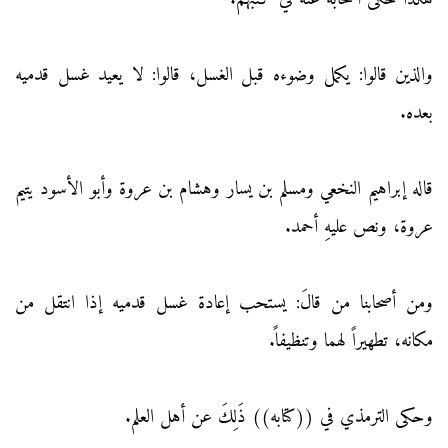
والذين قالوا: يكمل وضوءه قبل الغسل، قالوا: لا يعيد غسل قدميه
بعده.
قاله إبراهيم النخعي ومسلم بن يسار وهشام بن عروة وأبو الأسود يتيم
عروة، ونص عليهِ أحمد.
ومن أصحابنا من قالَ: يستحب إعادة غسل قدميه إذا انتقل من
مكانه، تطهيراً لهما وتنظيفاً.
وحكى الترمذي في ((كتابه)) ذَلِكَ عن أهل العلم.