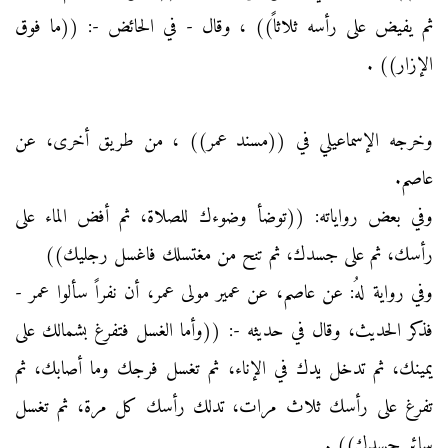
ثم يفيض على رأسه ثلاثاً)) ، وقال - في الحائض -: ((ما فوق
الإزار)) .
وخرجه الإسماعيلي في ((مسند عمر)) ، من طريق أخرى، عن
عاصم.
وفي بعض رواياته: ((توضأ وضوءك للصلاة، ثم أفض الماء على
رأسك، ثم على جسدك، ثم تنح من مغتسلك فاغسل رجليك))
وفي رواية لهُ: عن عاصم، عن عمير مولى عمر، أن نفراً سألوا عمر -
فذكر الحديث، وقال في حديثه -: ((وأما الغسل فتفرغ بشمالك على
يمينك، ثم تدخل يدك في الإناء، ثم تغسل فرجك وما أصابك، ثم
تفرغ على رأسك ثلاث مرات، تدلك رأسك كل مرة، ثم تغسل
سائر جسدك)) .