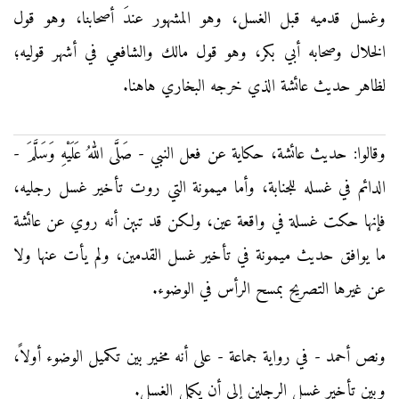
وغسل قدميه قبل الغسل، وهو المشهور عندَ أصحابنا، وهو قول
الخلال وصحابه أبي بكر، وهو قول مالك والشافعي في أشهر قوليه؛
لظاهر حديث عائشة الذي خرجه البخاري هاهنا.
وقالوا: حديث عائشة، حكاية عن فعل النبي - صَلَّى اللهُ عَلَيْهِ وَسَلَّمَ -
الدائم في غسله للجنابة، وأما ميمونة التي روت تأخير غسل رجليه،
فإنها حكت غسلة في واقعة عين، ولكن قد تبين أنه روي عن عائشة
ما يوافق حديث ميمونة في تأخير غسل القدمين، ولم يأت عنها ولا
عن غيرها التصريح بمسح الرأس في الوضوء.
ونص أحمد - في رواية جماعة - على أنه مخير بين تكميل الوضوء أولاً،
وبين تأخير غسل الرجلين إلى أن يكمل الغسل.