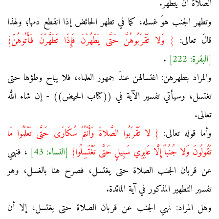
الصلاة أن يتطهر.
وتطهر الجنب هوَ غسله، كما في تطهر الحائض إذا انقطع دمها؛ ولهذا
قالَ تعالى:
{ وَلا تَقْرَبُوهُنَّ حَتَّى يَطْهُرْنَ فَإِذَا تَطَهَّرْنَ فَأْتُوهُنّ}
[البقرة: 222]
.
والمراد بتطهرهن: اغتسالهن عندَ جمهور العلماء، فلا يباح وطؤها حتى
تغتسل، وسيأتي تفسير الآية في ((كتاب الحيض)) - إن شاء الله
تعالى.
وأما قوله تعالى:
{ لا تَقْرَبُوا الصَّلاةَ وَأَنْتُمْ سُكَارَى حَتَّى تَعْلَمُوا مَا
تَقُولُونَ وَلا جُنُباً إِلَّا عَابِرِي سَبِيلٍ حَتَّى تَغْتَسِلُوا}
[النساء: 43]
، فنهي
عن قربان الجنب الصلاة حتى يغتسل، فصرح هنا بالغسل، وهو
تفسير التطهير المذكور في آية المائدة.
وهل المراد: نهي الجنب عن قربان الصلاة حتى يغتسل، إلا أن