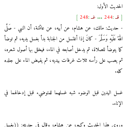
الحديث الأول:
[
قــ
:
244
...
غــ
:
248
]
- حديث: مالك، عن هشام، عن أبيه، عن عائشة، أن النبي - صَلَّى
اللهُ عَلَيْهِ وَسَلَّمَ - كانَ إذا أغتسل من الجنابة بدأ بغسل يديه، ثم توضأ
كما يتوضأ للصلاة، ثم يدخل أصابعه في الماء، فيخلل بها أصول شعره،
ثم يصب على رأسه ثلاث غرفات بيديه، ثم يفيض الماء على جلده
كله.
غسل اليدين قبل الوضوء شبه غسلهما للمتوضيء قبل إدخالهما في
الإناء.
وروى هذا الحديث وكيع، عن هشام، وقال في حديثه: ((يغسل