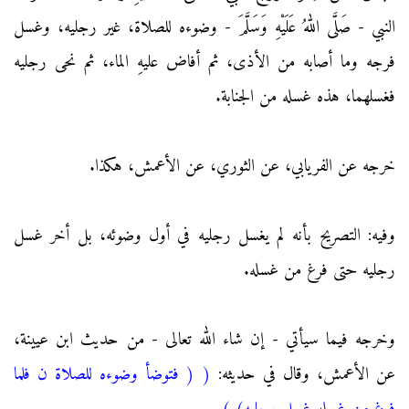
النبي - صَلَّى اللهُ عَلَيْهِ وَسَلَّمَ - وضوءه للصلاة، غير رجليه، وغسل
فرجه وما أصابه من الأذى، ثم أفاض عليهِ الماء، ثم نحى رجليه
فغسلهما، هذه غسله من الجنابة.
خرجه عن الفريابي، عن الثوري، عن الأعمش، هكذا.
وفيه: التصريح بأنه لم يغسل رجليه في أول وضوئه، بل أخر غسل
رجليه حتى فرغ من غسله.
وخرجه فيما سيأتي - إن شاء الله تعالى - من حديث ابن عيينة،
عن الأعمش، وقال في حديثه:
(
( فتوضأ وضوءه للصلاة ن فلما