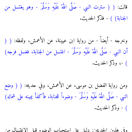
قالت:
(
( سترت النبي - صَلَّى اللهُ عَلَيْهِ وَسَلَّمَ - وهو يغتسل من
الجنابة)
)
- فذكر الحديث.
وخرجه - أيضاً - من رواية ابن عيينة، عن الأعمش، ولفظه:
(
(
أن النبي - صَلَّى اللهُ عَلَيْهِ وَسَلَّمَ - اغتسل من الجنابة، فغسل فرجه)
)
-، وذكر الحديث.
ومن رواية الفضل بن موسى، عن الأعمش، وفي حديثه:
(
( وضع
النبي - صَلَّى اللهُ عَلَيْهِ وَسَلَّمَ - وضوءاً للجنابة، فأكفأ بيمينه على شماله)
)
- وذكر الحديث.
وفي هذين الحديثين: دليل على استحباب الوضوء قبل الاغتسال من