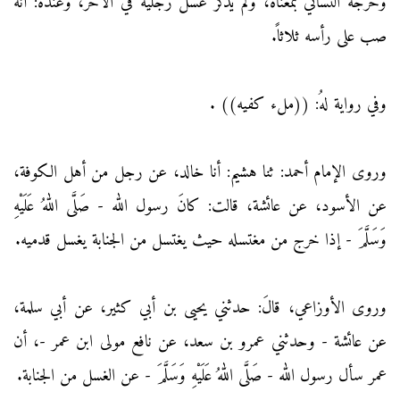
وخرجه النسائي بمعناه، ولم يذكر غسل رجليه في الآخر، وعنده: أنه
صب على رأسه ثلاثاً.
وفي رواية لهُ: ((ملء كفيه)) .
وروى الإمام أحمد: ثنا هشيم: أنا خالد، عن رجل من أهل الكوفة،
عن الأسود، عن عائشة، قالت: كانَ رسول الله - صَلَّى اللهُ عَلَيْهِ
وَسَلَّمَ - إذا خرج من مغتسله حيث يغتسل من الجنابة يغسل قدميه.
وروى الأوزاعي، قالَ: حدثني يحيى بن أبي كثير، عن أبي سلمة،
عن عائشة - وحدثني عمرو بن سعد، عن نافع مولى ابن عمر -، أن
عمر سأل رسول الله - صَلَّى اللهُ عَلَيْهِ وَسَلَّمَ - عن الغسل من الجنابة.