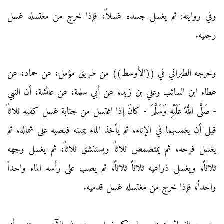
وفي روايته: ثم يغسل جسده غسلاً، فإذا خرج من مغتسله غسل
رجليه.
وخرجه الطبراني في ((الأوسط)) من طريق مؤمل، عن حماد، عن
عطاء ابن السائب وعلي بن زيد، عن أبي سلمة، عن عائشة، أن النبي
- صَلَّى اللهُ عَلَيْهِ وَسَلَّمَ - كانَ إذا اغتسل من جنابة غسل كفيه ثلاثاً
قبل أن يغمسهما في الإناء، ثم يأخذ الماء بيمينه فيصبه على شماله، ثم
يغسل فرجه، ثم يمتضمض ثلاثاً ويستنشق ثلاثاً، ثم يغسل وجهه
ثلاثاً، ويغسل ذراعيه ثلاثاً ثلاثاً، ثم يصب على رأسه الماء واحداً
واحداً، فإذا خرج من مغتسله غسل قدميه.