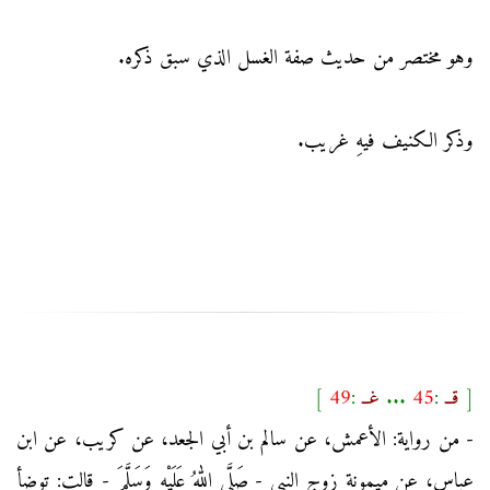
وهو مختصر من حديث صفة الغسل الذي سبق ذكره.
وذكر الكنيف فيهِ غريب.
[
قــ
:
45
...
غــ
:
49
]
- من رواية: الأعمش، عن سالم بن أبي الجعد، عن كريب، عن ابن
عباس، عن ميمونة زوج النبي - صَلَّى اللهُ عَلَيْهِ وَسَلَّمَ - قالت: توضأ