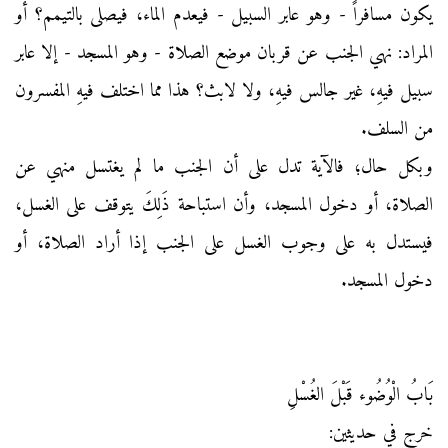
يكون مسافراً - وهو عابر السبيل - فيعدم الماء، فيصلى بالتيمم؟ أو
المراد: نهي الجنب عن قربان موضع الصلاة - وهو المسجد - إلا عابر
سبيل فيهِ، غير جالس فيهِ، ولا لابث؟ هذا مما اختلف فيهِ المفسرون
من السلف.
وبكل حال؛ فالآية تدل على أن الجنب ما لم يغتسل منهي عن
الصلاة، أو دخول المسجد، وأن استباحة ذَلِكَ يتوقف على الغسل،
فيستدل به على وجوب الغسل على الجنب إذا أراد الصلاة، أو
دخول المسجد.
بَابُ الْوُضُوء قَبْلَ الغُسْلِ
خرج في حديثين: