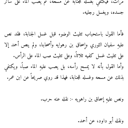
مرات، فيكتفي بغسله للجنابة عن مسحه، ثم يصب الماء على سائر
جسده، ويغسل رجليه.
فأما القول باستحباب تثليث الوضوء قبل غسل الجنابة، فقد نص
عليهِ سفيان الثوري وإسحاق بن رهوايه وأصحابنا، ولم ينص أحمد إلا
على تثليث غسل كفيه ثلاثاً، وعلى تثليث صب الماء على الرأس.
وأما القول بأنه لا يمسح رأسه، بل يصب عليهِ الماء صباً، ويكتفي
بذلك عن مسحه وغسله للجنابة، فهذا قد روي صريحاً عن ابن عمر.
ونص عليهِ إسحاق بن راهويه -: نقله عنه حرب.
ونقله أبو داود، عن أحمد.