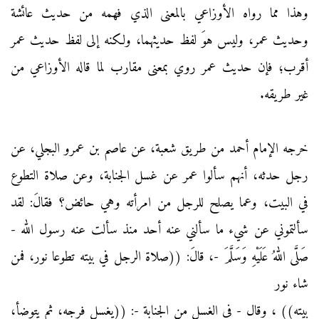
وهذا مما رواه الأوزاعي بالمعنى الذي فهمه من حديث عائشة
وحديث عمر، وليس هوَ لفظ حديثهما، ولكنه إلى لفظ حديث عمر
أقرب؛ فإن حديث عمر روي بمعنى مقارب لما قاله الأوزاعي من
غير طريقه.
خرجه الإمام أحمد من طريق شعبة، عن عاصم بن عمرو البجلي، عن
رجل حدثه، أنهم سألوا عمر عن غسل الجنابة، وعن صلاة التطوع
في البيت، وعما يصلح للرجل من امرأته وهي حائض؟ فقالَ: لقد
سألتموني عن شيء ما سألني عنه أحد منذ سألت عنه رسول الله -
صَلَّى اللهُ عَلَيْهِ وَسَلَّمَ -، قالَ: ((صلاة الرجل في بيته تطوعا نور، فمن
شاء نور
بيته)) ، وقال - في الغسل من الجنابة -: ((يغسل فرجه، ثم يتوضأ،