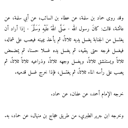
وقد روى حماد بن سلمة، عن عطاء بن السائب، عن أبي سلمة، عن
عائشة، قالت: كانَ رسول الله - صَلَّى اللهُ عَلَيْهِ وَسَلَّمَ - إذا أراد أن
يغتسل من الجنابة يغسل يديه ثلاثاً، ثم يأخذ بيمينه فيصب على شماله،
فيغسل فرجه حتى ينقيه، ثم يغسل يده غسلا حسنا، ثم يمضمض
ثلاثاً ويستنشق ثلاثاً، ويغسل وجهه ثلاثاً، وذراعيه ثلاثاً ثلاثاً، ثم
يصب على رأسه الماء ثلاثاً، ثم يغتسل، فإذا خرج غسل قدميه.
خرجه الإمام أحمد، عن عفان، عن حماد.
وخرجه ابن جرير الطبري، من طريق حجاج بن منهال، عن حماد، به.