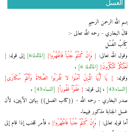
الغسل
بسم الله الرحمن الرحيم
قالَ البخاري - رحمه الله تعالى -:
كِتَابُ الغُسْلِ
وقول الله تعالى:
{ وَإِنْ كُنْتُمْ جُنُباً فَاطَّهَّرُوا}
[المائدة:6]
إلى قوله:
{
لَعَلَّكُمْ تَشْكُرُونَ}
[المائدة: 6]
.
وقوله:
{ يَا أَيُّهَا الَّذِينَ آمَنُوا لا تَقْرَبُوا الصَّلاةَ وَأَنْتُمْ سُكَارَى}
[النساء:43]
، إلى قوله:
{ عَفُوّاً غَفُوراً}
[النساء:43]
.
صدر البخاري - رحمه الله - ((كتاب الغسل)) بهاتين الآيتين؛ لأن
غسل الجنابة مذكور فيهما.
أما قوله تعالى:
{ وَإِنْ كُنْتُمْ جُنُباً فَاطَّهَّرُوا}
، فأمر للجنب إذا قام إلى