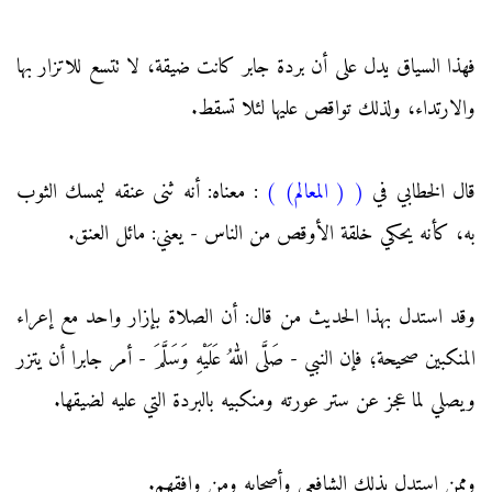
فهذا السياق يدل على أن بردة جابر كانت ضيقة، لا تتسع للاتزار بها
والارتداء، ولذلك تواقص عليها لئلا تسقط.
قال الخطابي في
(
( المعالم)
)
: معناه: أنه ثنى عنقه ليمسك الثوب
به، كأنه يحكي خلقة الأوقص من الناس - يعني: مائل العنق.
وقد استدل بهذا الحديث من قال: أن الصلاة بإزار واحد مع إعراء
المنكبين صحيحة؛ فإن النبي - صَلَّى اللهُ عَلَيْهِ وَسَلَّمَ - أمر جابرا أن يتزر
ويصلي لما عجز عن ستر عورته ومنكبيه بالبردة التي عليه لضيقها.
وممن استدل بذلك الشافعي وأصحابه ومن وافقهم.