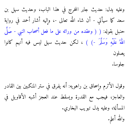
وعليه يدل: حديث جابر المخرج في هذا الباب، وحديث سهل بن
سعد كما سيأتي - أن شاء الله تعالى -، وإليه أشار أحمد في رواية
حنبل بقوله:
(
( وعقده من ورائه على ما فعل أصحاب النبي - صَلَّى
اللهُ عَلَيْهِ وَسَلَّمَ -)
)
، لكن حديث سهل ليس فيه أنهم كانوا
يصلون
جلوسا.
وقول الأثرم وإسحاق بن راهويه: أنه يفرق في ستر المنكبين بين القادر
والعاجز، فيجب مع القدرة ويسقط عند العجز أشبه الأقاويل في
المسألة، وعليه يدل تبويب البخاري.
والله أعلم.