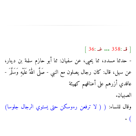
[
قــ
:
358
...
غــ
:
36
]
- حدثنا مسدد، ثنا يحيى، عن سفيان: ثنا أبو حازم سلمة بن دينار،
عن سهل، قال: كان رجال يصلون مع النبي - صَلَّى اللهُ عَلَيْهِ وَسَلَّمَ -
عاقدي أزرهم على أعناقهم كهيئة
الصبيان.
وقال للنساء:
(
( لا ترفعن رءوسكن حتى يستوي الرجال جلوسا)
.
)