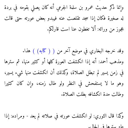
وإنما ذكر حديث عمرو بن سلمة الجرمي أنه كان يصلي بقومه في بردة
له صغيرة فكان إذا سجد تقلصت عنه فيبدو بعض عورته حتى قالت
عجوز من ورائه: ألا تغطون عنا است قارئكم.
وقد خرجه البخاري في موضع آخر من
(
( كتابه)
)
هذا.
ومذهب أحمد: أنه إذا انكشفت العورة كلها أو كثير منها، ثم سترها
في زمن يسير لم تبطل الصلاة؛ وكذلك أن انكشفت منها شيء يسير،
وهو ما لا يستفحش في النظر ولو طال زمنه، وإن كان كثيرا
وطالت مدة انكشافه بطلت الصلاة.
وكذا قال الثوري: لو انكشفت عورته في صلاته لم يعد - ومراده: إذا
عاد سترها في الحال.