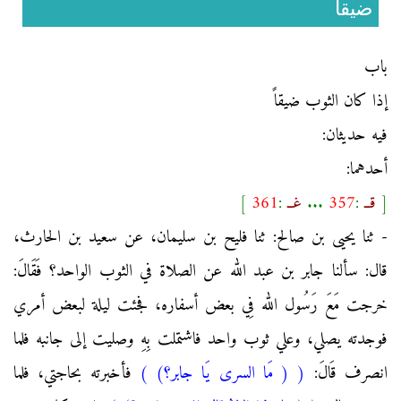
ضيقا
باب
إذا كان الثوب ضيقاً
فيه حديثان:
أحدهما:
[
قــ
:
357
...
غــ
:
361
]
- ثنا يحيى بن صالح: ثنا فليح بن سليمان، عن سعيد بن الحارث،
قال: سألنا جابر بن عبد الله عن الصلاة في الثوب الواحد؟ فَقَالَ:
خرجت مَعَ رَسُول الله فِي بعض أسفاره، فجئت ليلة لبعض أمري
فوجدته يصلي، وعلي ثوب واحد فاشتملت بِهِ وصليت إلى جانبه فلما
انصرف قَالَ:
(
( مَا السرى يَا جابر؟)
)
فأخبرته بحاجتي، فلما