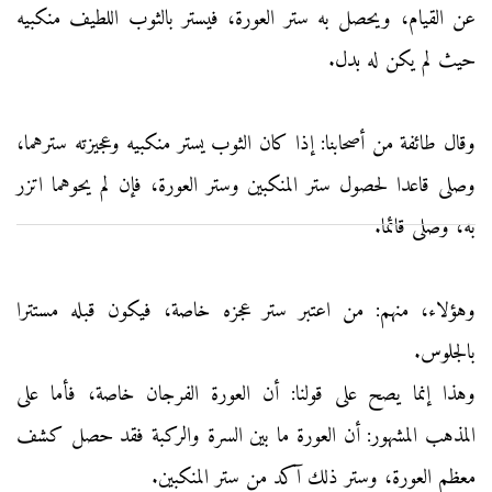
عن القيام، ويحصل به ستر العورة، فيستر بالثوب اللطيف منكبيه
حيث لم يكن له بدل.
وقال طائفة من أصحابنا: إذا كان الثوب يستر منكبيه وعجيزته سترهما،
وصلى قاعدا لحصول ستر المنكبين وستر العورة، فإن لم يحوهما اتزر
به، وصلى قائما.
وهؤلاء، منهم: من اعتبر ستر عجزه خاصة، فيكون قبله مستترا
بالجلوس.
وهذا إنما يصح على قولنا: أن العورة الفرجان خاصة، فأما على
المذهب المشهور: أن العورة ما بين السرة والركبة فقد حصل كشف
معظم العورة، وستر ذلك آكد من ستر المنكبين.