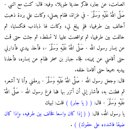
الصامت، عن جابر، فذكر حديثا طويلا، وفيه: قال: كنت مع النبي -
صَلَّى اللهُ عَلَيْهِ وَسَلَّمَ - في غزاة، فقام يصلي، وكانت علي بردة ذهبت
أخالف بين طرفيها، فلم يبلغ لي، وكانت لها ذباذب فنكستها، ثم
خالفت بين طرفيها، ثم تواقصت عليها لا تسقط، ثم جئت حتى قمت
عن يسار رسول الله - صَلَّى اللهُ عَلَيْهِ وَسَلَّمَ -، فأخذ بيدي فأدارني
حتى أقامني عن يمينه، فجاء جبار بن صخر فقام عن يساره، فأخذنا
بيديه جميعا حتى أقامنا خلفه.
قال: وجعل رسول الله - صَلَّى اللهُ عَلَيْهِ وَسَلَّمَ - يرمقني وأنا لا أشعر،
ثم فطنت به، فأشار إلي أن أتزر بها فلما فرغ رسول الله - صَلَّى اللهُ
عَلَيْهِ وَسَلَّمَ - قال:
(
( يا جابر)
)
قلت: لبيك
يا رسول الله، قال:
(
( إذا كان واسعا فخالف بين طرفيه، وإذا كان
ضيقا فاشدده على حقوك)
)
.