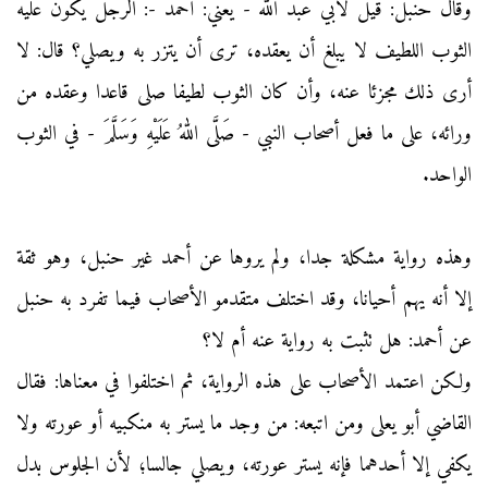
وقال حنبل: قيل لأبي عبد الله - يعني: أحمد -: الرجل يكون عليه
الثوب اللطيف لا يبلغ أن يعقده، ترى أن يتزر به ويصلي؟ قال: لا
أرى ذلك مجزئا عنه، وأن كان الثوب لطيفا صلى قاعدا وعقده من
ورائه، على ما فعل أصحاب النبي - صَلَّى اللهُ عَلَيْهِ وَسَلَّمَ - في الثوب
الواحد.
وهذه رواية مشكلة جدا، ولم يروها عن أحمد غير حنبل، وهو ثقة
إلا أنه يهم أحيانا، وقد اختلف متقدمو الأصحاب فيما تفرد به حنبل
عن أحمد: هل تثبت به رواية عنه أم لا؟
ولكن اعتمد الأصحاب على هذه الرواية، ثم اختلفوا في معناها: فقال
القاضي أبو يعلى ومن اتبعه: من وجد ما يستر به منكبيه أو عورته ولا
يكفي إلا أحدهما فإنه يستر عورته، ويصلي جالسا؛ لأن الجلوس بدل