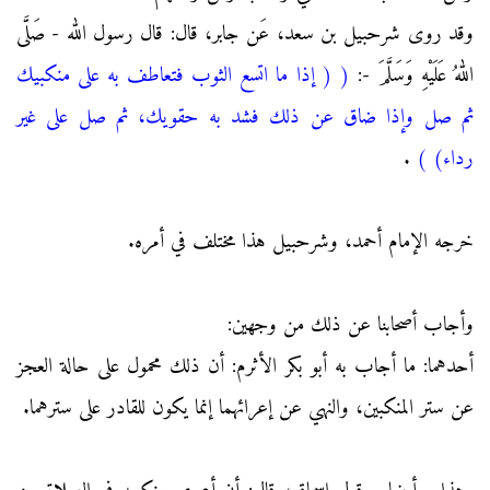
وقد روى شرحبيل بن سعد، عَن جابر، قال: قال رسول الله - صَلَّى
اللهُ عَلَيْهِ وَسَلَّمَ -:
(
( إذا ما اتسع الثوب فتعاطف به على منكبيك
ثم صل وإذا ضاق عن ذلك فشد به حقويك، ثم صل على غير
رداء)
)
.
خرجه الإمام أحمد، وشرحبيل هذا مختلف في أمره.
وأجاب أصحابنا عن ذلك من وجهين:
أحدهما: ما أجاب به أبو بكر الأثرم: أن ذلك محمول على حالة العجز
عن ستر المنكبين، والنهي عن إعرائهما إنما يكون للقادر على سترهما.