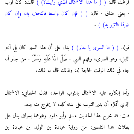
فرغت قال:
(
( ما هذا الاشتمال الذي رايت؟)
)
قلت: كان ثوب
- يعني: ضاق - قال:
(
( فإن كان واسعا فالتحف به، وإن كان
ضيقا فاتزر به)
)
.
قوله:
(
( ما السرى يا جابر)
)
يدل على أن هذا السير كان فِي آخر
الليل، وهو السرى، وفهم النبي - صَلَّى اللهُ عَلَيْهِ وَسَلَّمَ - من جابر أنه
جاء في ذلك الوقت لحاجة له، ولذلك قال له ذلك.
وأما إنكاره عليه الاشتمال بالثوب الواحد، فقال الخطابي: الاشتمال
الذي أنكره أن يدير الثوب على بدنه كله، لا يخرج منه يده.
قلت: قد خرج هذا الحديث مسلم وأبو داود وغيرهما بسياق يدل على
بطلان هذا التفسير، من رواية عبادة بن الوليد بن عبادة بن