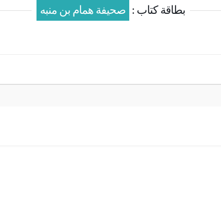
بطاقة كتاب :
صحيفة همام بن منبه