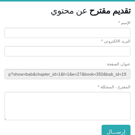
تقديم مقترح
عن محتوي
الإسم *
البريد الالكتروني *
عنوان الصفحة
المقترح ، المشكلة *