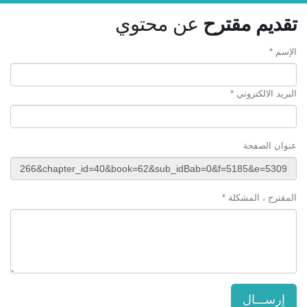
تقديم مقترح
عن محتوي
الإسم *
البريد الالكتروني *
عنوان الصفحة
المقترح ، المشكلة *