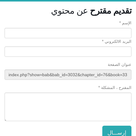
تقديم مقترح
عن محتوي
الإسم *
البريد الالكتروني *
عنوان الصفحة
المقترح ، المشكلة *