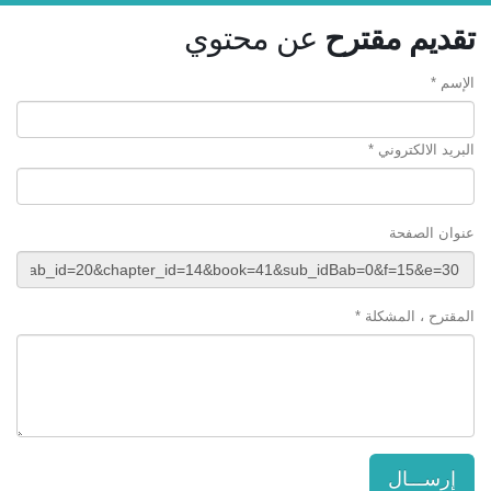
تقديم مقترح
عن محتوي
الإسم *
البريد الالكتروني *
عنوان الصفحة
المقترح ، المشكلة *