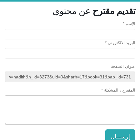
تقديم مقترح
عن محتوي
الإسم *
البريد الالكتروني *
عنوان الصفحة
المقترح ، المشكلة *