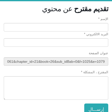
تقديم مقترح
عن محتوي
الإسم *
البريد الالكتروني *
عنوان الصفحة
المقترح ، المشكلة *