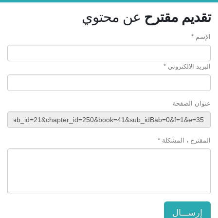
تقديم مقترح
عن محتوي
الإسم *
البريد الالكتروني *
عنوان الصفحة
المقترح ، المشكلة *