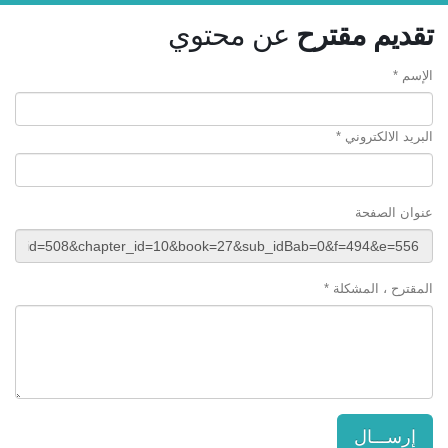
تقديم مقترح
عن محتوي
الإسم *
البريد الالكتروني *
عنوان الصفحة
المقترح ، المشكلة *