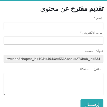
تقديم مقترح
عن محتوي
الإسم *
البريد الالكتروني *
عنوان الصفحة
المقترح ، المشكلة *