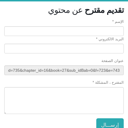
تقديم مقترح
عن محتوي
الإسم *
البريد الالكتروني *
عنوان الصفحة
المقترح ، المشكلة *