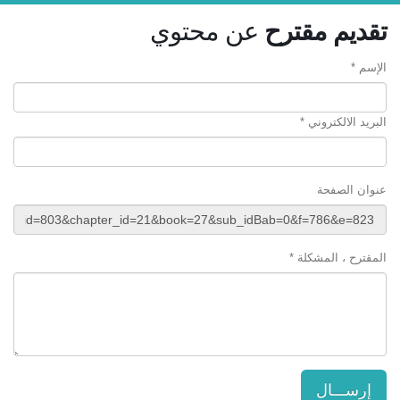
تقديم مقترح
عن محتوي
الإسم *
البريد الالكتروني *
عنوان الصفحة
المقترح ، المشكلة *