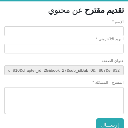
تقديم مقترح
عن محتوي
الإسم *
البريد الالكتروني *
عنوان الصفحة
المقترح ، المشكلة *