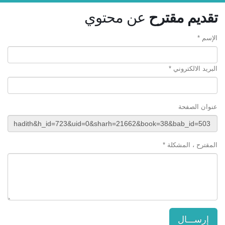
تقديم مقترح
عن محتوي
الإسم *
البريد الالكتروني *
عنوان الصفحة
المقترح ، المشكلة *