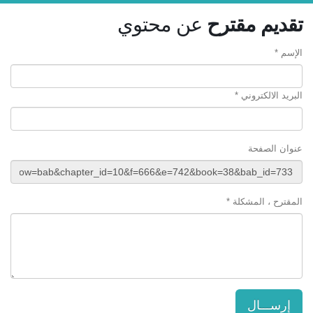
تقديم مقترح
عن محتوي
الإسم *
البريد الالكتروني *
عنوان الصفحة
المقترح ، المشكلة *