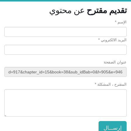
تقديم مقترح
عن محتوي
الإسم *
البريد الالكتروني *
عنوان الصفحة
المقترح ، المشكلة *