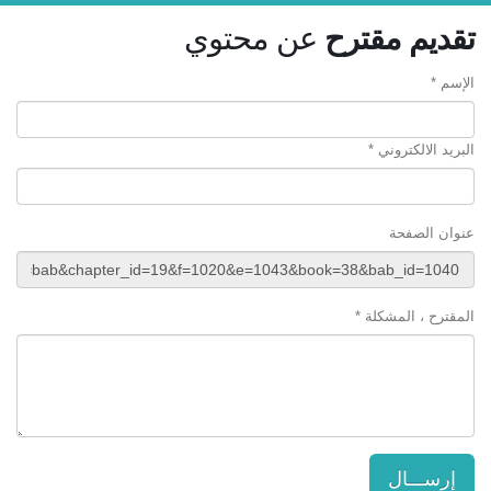
تقديم مقترح
عن محتوي
الإسم *
البريد الالكتروني *
عنوان الصفحة
المقترح ، المشكلة *