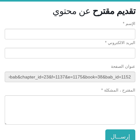
تقديم مقترح
عن محتوي
الإسم *
البريد الالكتروني *
عنوان الصفحة
المقترح ، المشكلة *