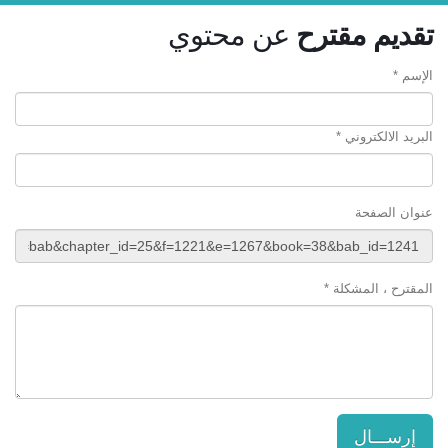
تقديم مقترح
عن محتوي
الإسم *
البريد الالكتروني *
عنوان الصفحة
المقترح ، المشكلة *