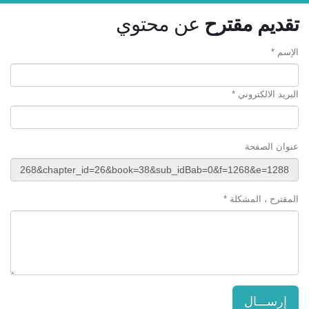
تقديم مقترح
عن محتوي
الإسم *
البريد الالكتروني *
عنوان الصفحة
المقترح ، المشكلة *