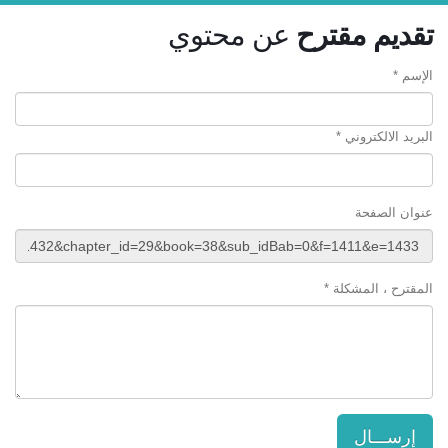
تقديم مقترح
عن محتوي
الإسم *
البريد الالكتروني *
عنوان الصفحة
المقترح ، المشكلة *