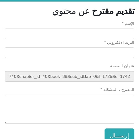
تقديم مقترح
عن محتوي
الإسم *
البريد الالكتروني *
عنوان الصفحة
المقترح ، المشكلة *