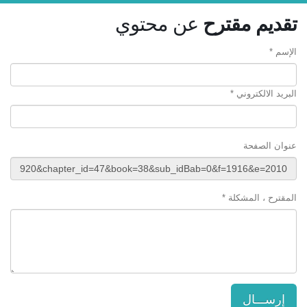
تقديم مقترح
عن محتوي
الإسم *
البريد الالكتروني *
عنوان الصفحة
المقترح ، المشكلة *