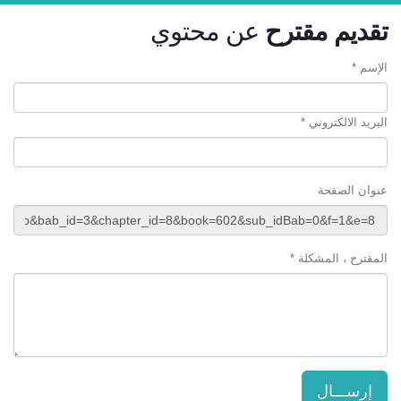
تقديم مقترح
عن محتوي
الإسم *
البريد الالكتروني *
عنوان الصفحة
المقترح ، المشكلة *