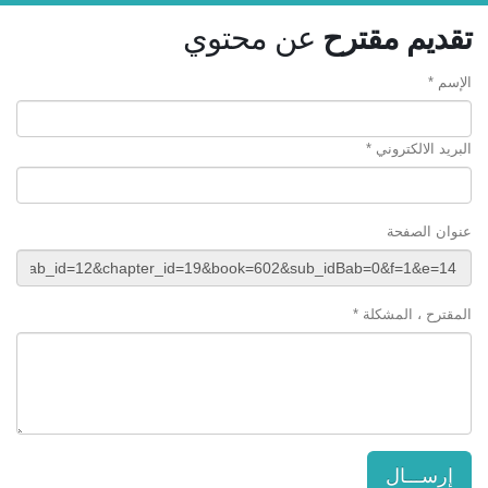
تقديم مقترح
عن محتوي
الإسم *
البريد الالكتروني *
عنوان الصفحة
المقترح ، المشكلة *