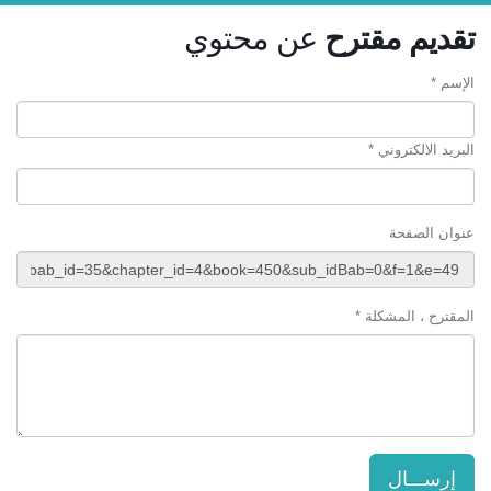
تقديم مقترح
عن محتوي
الإسم *
البريد الالكتروني *
عنوان الصفحة
المقترح ، المشكلة *