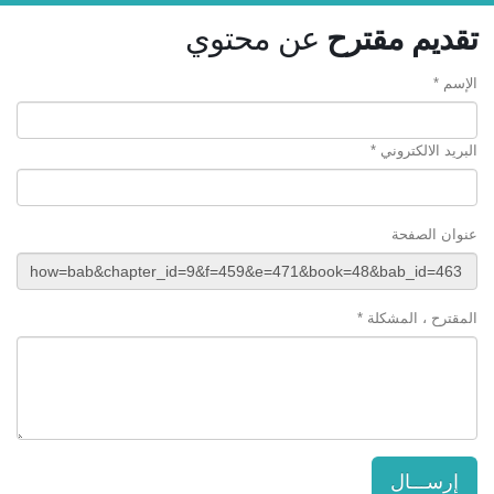
تقديم مقترح
عن محتوي
الإسم *
البريد الالكتروني *
عنوان الصفحة
المقترح ، المشكلة *