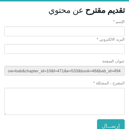
تقديم مقترح
عن محتوي
الإسم *
البريد الالكتروني *
عنوان الصفحة
المقترح ، المشكلة *