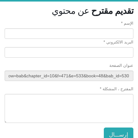
تقديم مقترح
عن محتوي
الإسم *
البريد الالكتروني *
عنوان الصفحة
المقترح ، المشكلة *