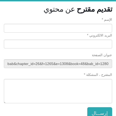
تقديم مقترح
عن محتوي
الإسم *
البريد الالكتروني *
عنوان الصفحة
المقترح ، المشكلة *