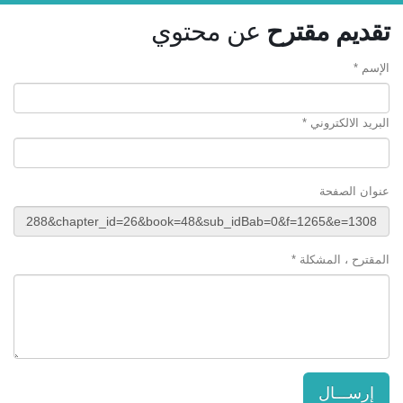
تقديم مقترح
عن محتوي
الإسم *
البريد الالكتروني *
عنوان الصفحة
المقترح ، المشكلة *