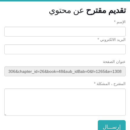
تقديم مقترح
عن محتوي
الإسم *
البريد الالكتروني *
عنوان الصفحة
المقترح ، المشكلة *