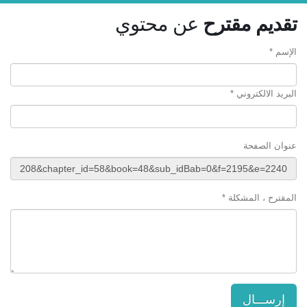
تقديم مقترح
عن محتوي
الإسم *
البريد الالكتروني *
عنوان الصفحة
المقترح ، المشكلة *