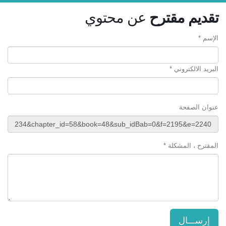
تقديم مقترح
عن محتوي
الإسم *
البريد الالكتروني *
عنوان الصفحة
المقترح ، المشكلة *