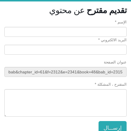
تقديم مقترح
عن محتوي
الإسم *
البريد الالكتروني *
عنوان الصفحة
المقترح ، المشكلة *