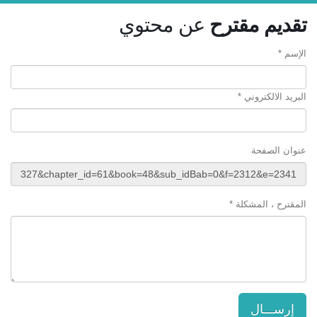
تقديم مقترح
عن محتوي
الإسم *
البريد الالكتروني *
عنوان الصفحة
المقترح ، المشكلة *