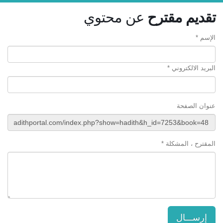
تقديم مقترح
عن محتوي
الإسم *
البريد الالكتروني *
عنوان الصفحة
المقترح ، المشكلة *